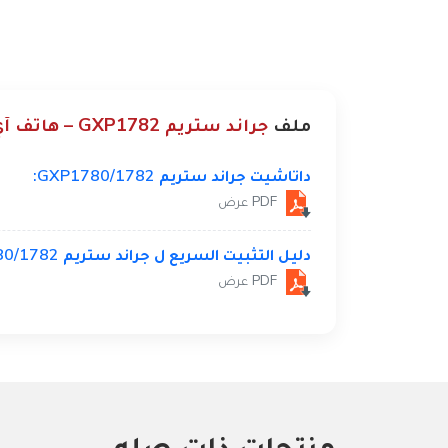
ملف
جراند ستريم GXP1782 – هاتف آي بي متوسط المدى
داتاشيت جراند ستريم GXP1780/1782:
PDF عرض
دليل التثبيت السريع ل جراند ستريم GXP1780/1782:
PDF عرض
منتجات ذات صله