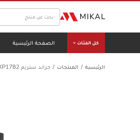
الصفحة الرئيسية
كل الفئات
الرئيسية
المنتجات
جراند ستريم GXP1782 – هاتف آي بي متوسط المدى