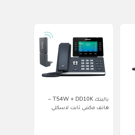
يالينك T54W + DD10K –
هاتف مكتبي ثابت لاسكلي
P
الخلايا،