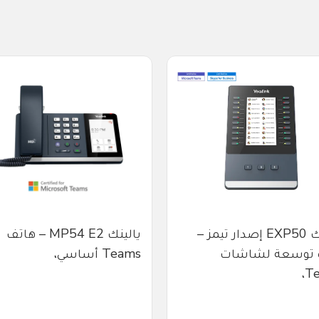
يالينك EXP50 إصدار تيمز –
يالينك MP54 E2 – هاتف
 توسعة لشاشات
Teams أساسي،
Te