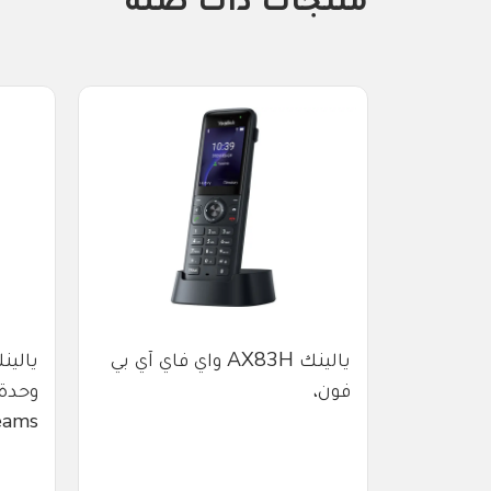
هاتف آي بي فون
يالينك AX83H واي فاي آي بي
فون،
وحدة
ams،