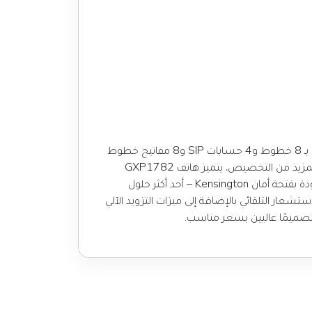
يعد هاتف GXP1782 هاتف IP قويًا من الفئة المتوسطة مزودًا بميزات هاتفية متقدمة. يأتي هاتف IP متوسط الفئة هذا مزودًا بـ 8 خطوط و4 حسابات SIP و8 مفاتيح خطوط
ثنائية اللون و4 مفاتيح ناعمة حساسة للسياق قابلة للبرمجة XML على شاشة عرض LCD بإضاءة خلفية 200 × 80 بكسل. لمزيد من التخصيص، يتميز هاتف GXP1782
بنغمة رنين/نغمة رنين مخصصة وتكامل مع تطبيقات الويب والمؤسسات المتقدمة. كما أنه أحد أول هواتف جراند ستريم المزودة بفتحة أمان Kensington – أحد أكثر حلول
ق. يدعم هاتف GXP1782 أسرع سرعات اتصال ممكنة مع منافذ شبكة Gigabit مزدوجة الاستشعار التلقائي بالإضافة إلى ميزات التزويد الآلي