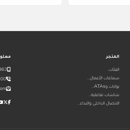
المتجر
معلوم
الفئات
863
سماعات الأعمال...
800
بوابات وATAs...
com
شاشات تفاعلية...
الاتصال الداخلي والنداء...