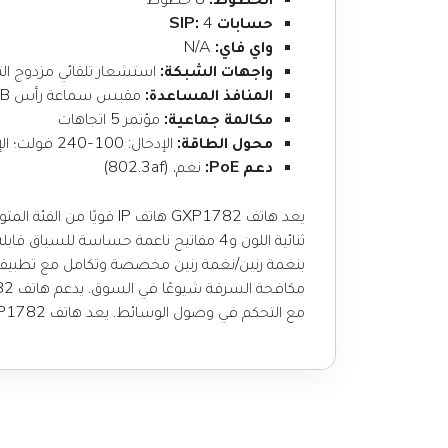
حسابات SIP:
4
واي فاي:
N/A
واجهات الشبكة:
استشعار تلقائي مزدوج التبديل بسرعة 100/1000
المنافذ المساعدة:
مقبس سماعة رأس RJ9، USB، منفذ EHS منفصل
مكالمة جماعية:
مؤتمر 5 اتجاهات
محول الطاقة:
الإدخال: 100-240 فولت؛ الإخراج: +5 فولت، 1 أمبير
دعم PoE:
نعم، (802.3af)
مع التحكم في وصول الوسائط. يعد هاتف GXP1782 الخيار الأمثل للمستخدمين الذين يبحثون عن هاتف IP مميز يوفر أداءً وتصميمًا عاليين بسعر مناسب.