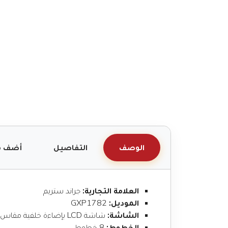
الوصف
التفاصيل
أضف م
العلامة التجارية:
جراند ستريم
الموديل:
GXP1782
الشاشة:
شاشة LCD بإضاءة خلفية مقاس 3.3 بوصة
الخطوط:
8 خطوط