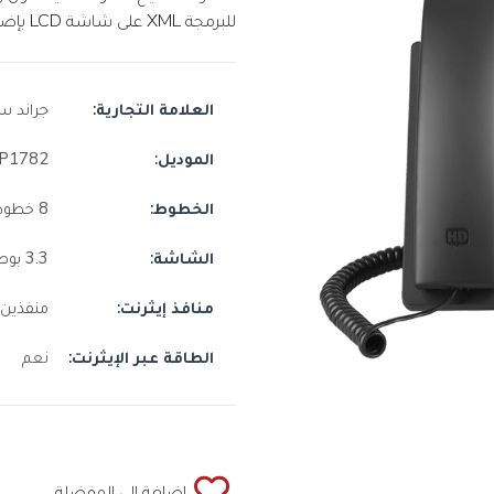
للبرمجة XML على شاشة LCD بإضاءة خلفية مقاس 3.3 بوصة.
العلامة التجارية:
جراند س
الموديل:
P1782
الخطوط:
8 خطوط
الشاشة:
3.3 بوصة , شاشة LCD رسومية , مع إضاءة خلفية
منافذ إيثرنت:
منفذين ,
الطاقة عبر الإيثرنت:
نعم
إضافة إلي المفضلة