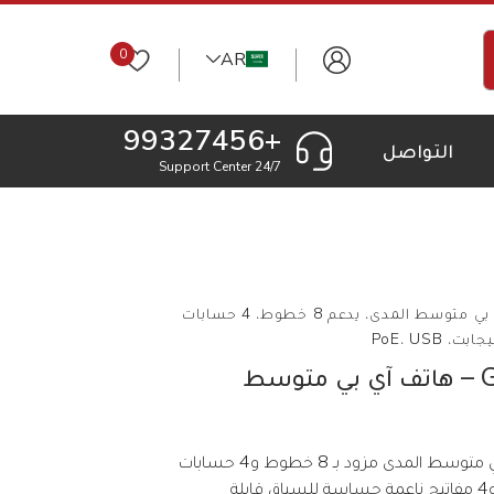
0
AR
+99327456
التواصل
24/7 Support Center
جراند ستريم GXP1782 – هاتف آي بي متوسط المدى، يدعم 8 خطوط، 4 حسابات
جراند ستريم GXP1782 – هاتف آي بي متوسط
يعد هاتف GXP1782 هاتف IP قوي متوسط المدى مزود بـ 8 خطوط و4 حسابات
SIP و8 مفاتيح خطوط ثنائية اللون و4 مفاتيح ناعمة حساسة للسياق قابلة