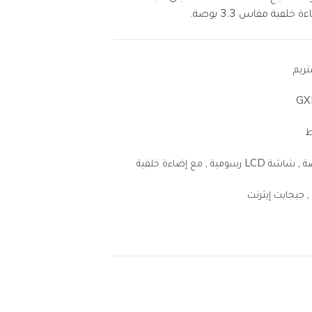
تريم
GX
 جيجابت إيثرنت