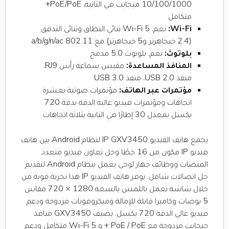
10/100/1000 ميجابت في الثانية، PoE/PoE+
متكامل
Wi-Fi:
نعم، Wi-Fi 5 ثنائي النطاق وثنائي التدفق
(2.4 جيجاهرتز و5 جيجاهرتز) مع 802.11 a/b/g/n/ac
بلوتوث:
نعم، بلوتوث 5.0 مدمج
المنافذ المساعدة:
مقبس سماعة رأس RJ9،
منفذ USB 2.0، منفذ USB 3.0
مؤتمرات عبر الهاتف:
مؤتمرات صوتية بعشرة
اتجاهات ومؤتمرات فيديو عالية الدقة بدقة 720
بكسل بمعدل 30 إطارًا في الثانية بثلاثة اتجاهات
يجمع هاتف الفيديو IP GXV3450 لنظام Android بين هاتف
فيديو IP مكون من 16 خطًا وحل تعاون فيديو متعدد
المنصات ووظائف جهاز لوحي يعمل بنظام Android لتقديم
حل اتصالات شامل. يوفر هاتف الفيديو IP هذا تجربة قوية من
خلال شاشة تعمل باللمس بالسعة 1280 × 720 مقاس
5 بوصات وكاميرا قابلة للإمالة وميكروفونات مزدوجة ودعم
فيديو عالي الدقة 720 بكسل. يضيف GXV3450 منافذ
جيجابت مزدوجة مع PoE / PoE + و Wi-Fi 5 متكامل ودعم