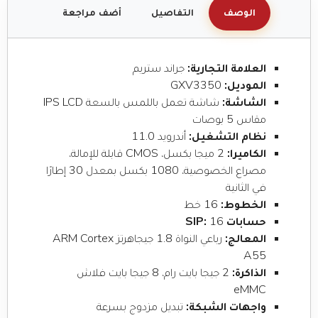
الوصف
التفاصيل
أضف مراجعة
العلامة التجارية:
جراند ستريم
الموديل:
GXV3350
الشاشة:
شاشة تعمل باللمس بالسعة IPS LCD
مقاس 5 بوصات
نظام التشغيل:
أندرويد 11.0
الكاميرا:
2 ميجا بكسل، CMOS قابلة للإمالة،
مصراع الخصوصية، 1080 بكسل بمعدل 30 إطارًا
في الثانية
الخطوط:
16 خط
حسابات SIP:
16
المعالج:
رباعي النواة 1.8 جيجاهرتز ARM Cortex
A55
الذاكرة:
2 جيجا بايت رام، 8 جيجا بايت فلاش
eMMC
واجهات الشبكة:
تبديل مزدوج بسرعة