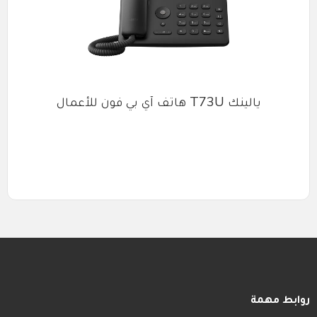
يالينك T73U هاتف آي بي فون للأعمال
روابط مهمة