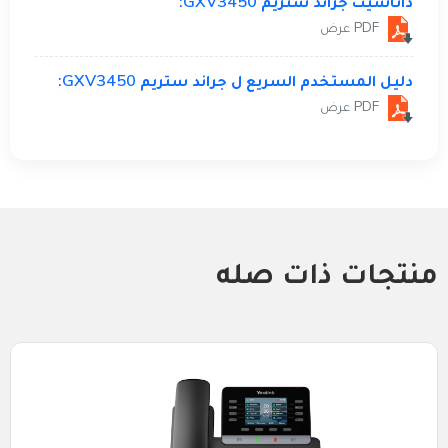
داتاشيت جراند ستريم GXV3450:
PDF عرض
دليل المستخدم السريع ل جراند ستريم GXV3450:
PDF عرض
منتجات ذات صله