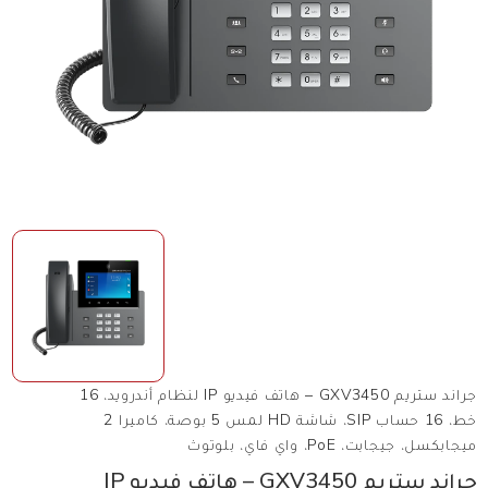
جراند ستريم GXV3450 – هاتف فيديو IP لنظام أندرويد، 16
خط، 16 حساب SIP، شاشة HD لمس 5 بوصة، كاميرا 2
ميجابكسل، جيجابت، PoE، واي فاي، بلوتوث
جراند ستريم GXV3450 – هاتف فيديو IP