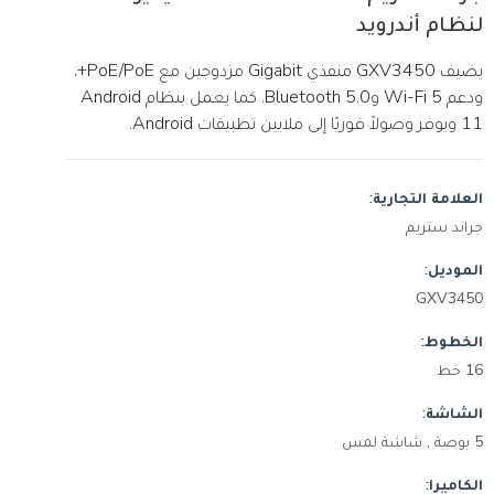
لنظام أندرويد
يضيف GXV3450 منفذي Gigabit مزدوجين مع PoE/PoE+،
ودعم Wi-Fi 5 وBluetooth 5.0. كما يعمل بنظام Android
11 ويوفر وصولاً فوريًا إلى ملايين تطبيقات Android.
العلامة التجارية:
جراند ستريم
الموديل:
GXV3450
الخطوط:
16 خط
الشاشة:
5 بوصة , شاشة لمس
الكاميرا: