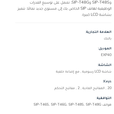
وSIP-T48S وSIP-T48G، تعمل على توسيع القدرات
الوظيفية لهاتف SIP الخاص بك إلى مستوى جديد تمامًا. تتميز
بشاشة LCD كبيرة.
العلامة التجارية:
يالنك
الموديل:
EXP40
الشاشة:
شاشة LCD رسومية , مع إضاءة خلفية
Keys:
20 , المفاتيح المادية , 2 , مفاتيح التحكم
التوافقية:
هواتف SIP-T46S، SIP-T46G، SIP-T48S، SIP-T48G