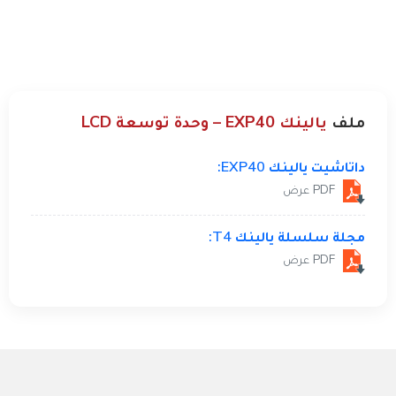
ملف
يالينك EXP40 – وحدة توسعة LCD
داتاشيت يالينك EXP40:
PDF عرض
مجلة سلسلة يالينك T4:
PDF عرض