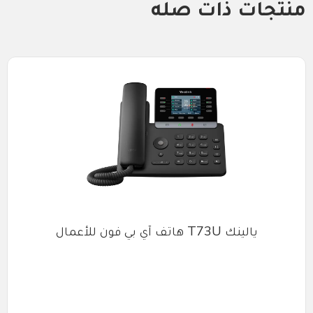
منتجات ذات صله
يالينك T73U هاتف آي بي فون للأعمال