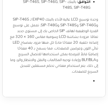
التوافق:
يالينك SIP-T46S, SIP-T46G, SIP-
T48S, SIP-T48G
وحدة توسيع LCD عالية الأداء يالينك EXP40 لـ SIP-T46S
وSIP-T46G وSIP-T48S وSIP-T48G، تعمل على توسيع
القدرة الوظيفية لهاتف SIP الخاص بك إلى مستوى جديد
تمامًا. مزودة بشاشة LCD رسومية مقاس 160 × 320 مع
إضاءة خلفية. 20 مفتاحًا ماديًا كل منها مزود بمصباح LED
ثنائي اللون وعرضين للصفحات، مما يسمح بـ 40 مفتاحًا
إضافيًا قابلاً للبرمجة يمكن استخدامها للاتصال السريع
وBLF/BLA وإعادة توجيه المكالمات والنقل والانتظار والرد وما
إلى ذلك. يتم استخدام مفتاحي تحكم مستقلين للتبديل
السريع للصفحات.