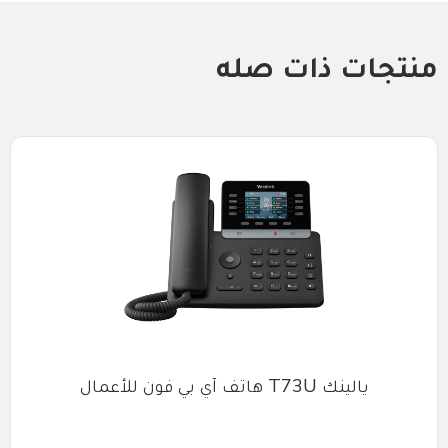
منتجات ذات صله
يالينك T73U هاتف آي بي فون للأعمال