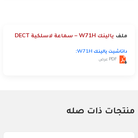
ملف
يالينك W71H – سماعة لاسلكية DECT
داتاشيت يالينك W71H:
PDF عرض
منتجات ذات صله