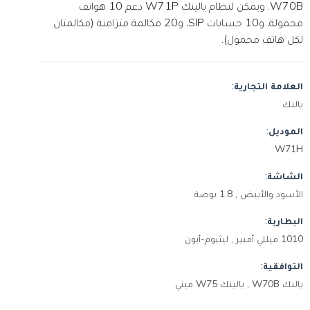
W70B. ويمكن لنظام يالينك W71P دعم 10 هواتف
محمولة، و10 حسابات SIP، و20 مكالمة متزامنة (مكالمتان
لكل هاتف محمول).
العلامة التجارية:
يالنك
الموديل:
W71H
الشاشة:
الأسود والأبيض , 1.8 بوصة
البطارية:
1010 ميللي أمبير , ليثيوم-أيون
التوافقية:
يالنك W70B , يالينك W75 ميني