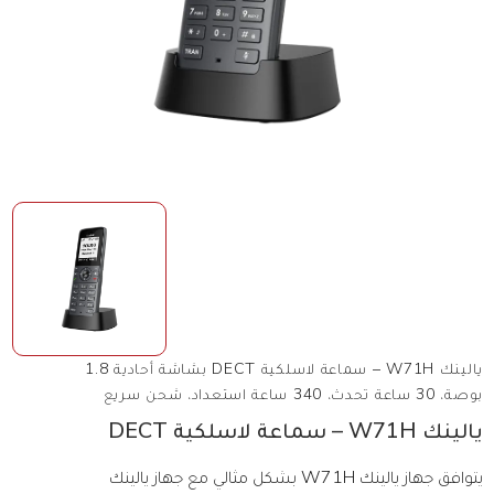
يالينك W71H – سماعة لاسلكية DECT بشاشة أحادية 1.8
بوصة، 30 ساعة تحدث، 340 ساعة استعداد، شحن سريع
يالينك W71H – سماعة لاسلكية DECT
يتوافق جهاز يالينك W71H بشكل مثالي مع جهاز يالينك