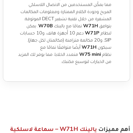
مما يمكّن المستخدمين من الاتصال اللاسلكي
المريح وجودة الكلام الممتازة ومعلومات المكالمات
المشفرة من خلال تقنية تشفير DECT الموثوقة.
يتوافق
W71H
تمامًا مع يالينك
W70B
. يمكن
لنظام
W71P
دعم 10 أجهزة هاتف، و10 حسابات
SIP، و20 مكالمة متزامنة (مكالمتان لكل جهاز).
سيكون
W71H
أيضًا متوافقًا تمامًا مع
نظام
W75 mini
متعدد الخلايا، مما يوفر لك المزيد
من الخيارات لتوسيع مكتبك.
أهم مميزات
يالينك W71H – سماعة لاسلكية