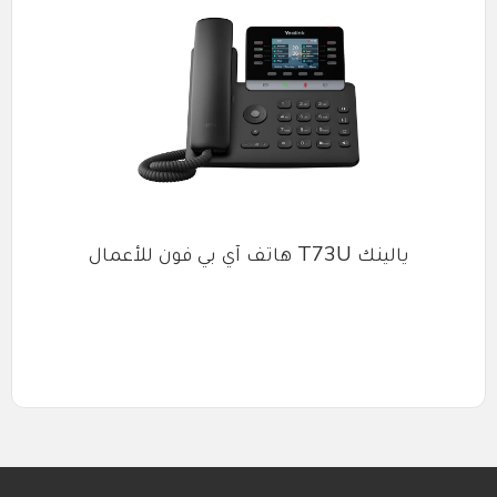
يالينك T73U هاتف آي بي فون للأعمال