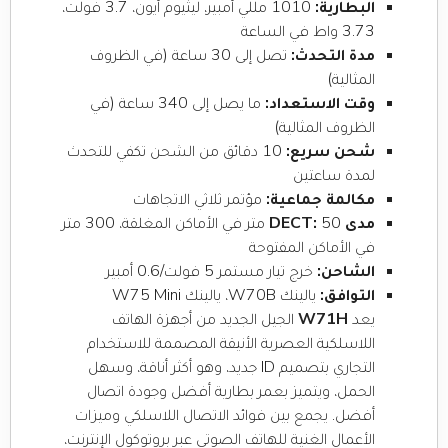
البطارية:
1010 مللي أمبير، ليثيوم أيون، 3.7 فولت،
3.73 واط في الساعة
مدة التحدث:
تصل إلى 30 ساعة (في الظروف
المثالية)
وقت الاستعداد:
ما يصل إلى 340 ساعة (في
الظروف المثالية)
شحن سريع:
10 دقائق من الشحن تكفي للتحدث
لمدة ساعتين
مكالمة جماعية:
مؤتمر ثلاثي الاتجاهات
مدى DECT:
50 متر في الأماكن المغلقة، 300 متر
في الأماكن المفتوحة
الشاحن:
خرج تيار مستمر 5 فولت/0.6 أمبير
التوافق:
يالينك W70B، يالينك W75 Mini
يعد
W71H
الجيل الجديد من أجهزة الهاتف
اللاسلكية العصرية الأنيقة المصممة للاستخدام
التجاري بتصميم ID جديد، وهو أكثر أناقة، وسهل
الحمل، ويتميز بعمر بطارية أفضل وجودة اتصال
أفضل. يجمع بين فوائد الاتصال اللاسلكي وميزات
الأعمال الغنية للهاتف الصوتي عبر بروتوكول الإنترنت،