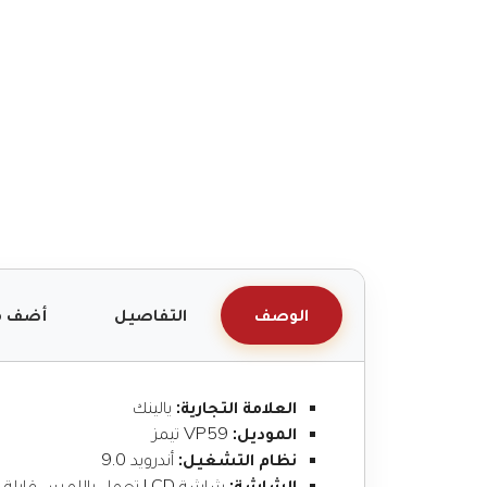
الوصف
التفاصيل
أضف م
العلامة التجارية:
يالينك
الموديل:
VP59 تيمز
نظام التشغيل:
أندرويد 9.0
الشاشة:
شاشة LCD تعمل باللمس قابلة للتعديل مقاس 8 بوصات