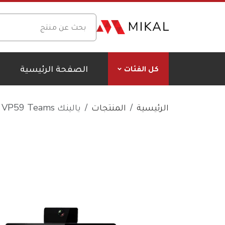
الصفحة الرئيسية
كل الفئات
الرئيسية
المنتجات
يالينك VP59 Teams – هاتف فيديو رائد يدعم مايكروسوفت تيمز،