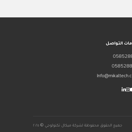
ات التواصل
058528
058528
Info@mikaltech.
جميع الحقوق محفوظة لشركة ميكال تكنولوجي © ٢٠٢٥