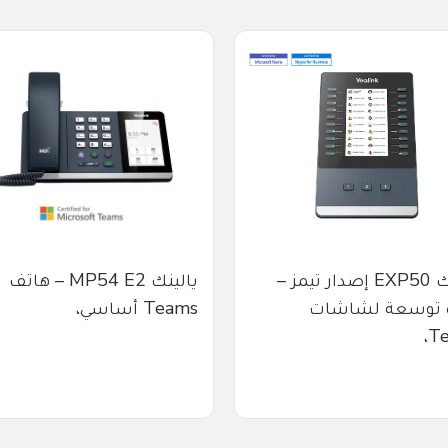
يالينك EXP50 إصدار تيمز –
يالينك MP54 E2 – هاتف
 توسعة لشاشات
Teams أساسي،
Te