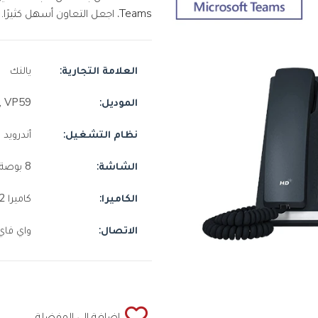
Teams، اجعل التعاون أسهل كثيرًا.
العلامة التجارية:
يالنك
الموديل:
VP59 , مايكروسوفت تيمز
نظام التشغيل:
أندرويد 9.0
الشاشة:
8 بوصة , قابل للتعديل , شاشة لمس
الكاميرا:
كاميرا 2 ميجابكسل , قابلة للإزالة
الاتصال:
واي فاي ثنائي ا
إضافة إلي المفضلة