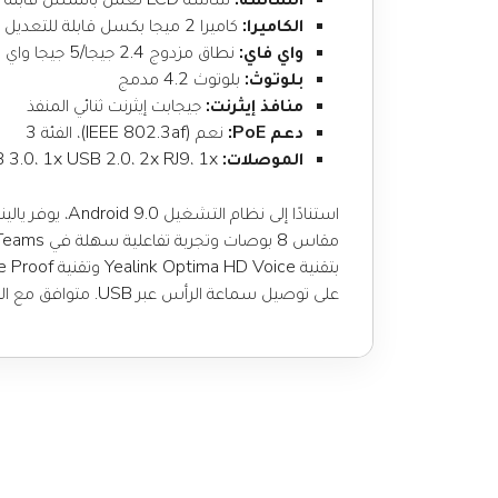
الكاميرا:
كاميرا 2 ميجا بكسل قابلة للتعديل
واي فاي:
نطاق مزدوج 2.4 جيجا/5 جيجا واي فاي
بلوتوث:
بلوتوث 4.2 مدمج
منافذ إيثرنت:
جيجابت إيثرنت ثنائي المنفذ
دعم PoE:
نعم (IEEE 802.3af)، الفئة 3
الموصلات:
1x USB 3.0، 1x USB 2.0، 2x RJ9، 1x منفذ إخراج HDMI، 1x منفذ قفل أمان
على توصيل سماعة الرأس عبر USB. متوافق مع الميكروفون اللاسلكي وكاميرا USB، ويدعم إخراج HDMI المكرر، مما يسهل نشره في غرفة الاجتماعات.