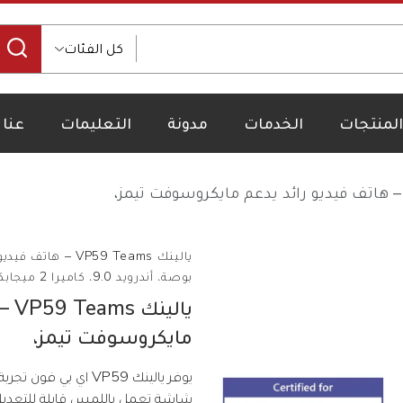
كل الفئات
المنتجات
الخدمات
مدونة
التعليمات
عنا
بوصة، أندرويد 9.0، كاميرا 2 ميجابكسل، جيجابت، يدعم POE، واي فاي، بلوتوث
يال
مايكروسوفت تيمز،