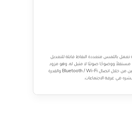
فر يالينك VP59 اي بي فون تجربة مستخدم Microsoft Teams رائعة. مع شاشة تعمل باللمس متعددة النقاط قابلة للتعديل
 سهلة في Teams، كل هذا يجعل التعاون أسهل من أي وقت مضى. يقدم VP59 حلاً صوتيًا مستقلاً ووضوحًا صوتيًا لا مثيل له، وهو مزود
بتقنية Yealink Optima HD Voice وتقنية Yealink Noise Proof. يوفر VP59 المرونة الإضافية للمديرين التنفيذيين والمحترفين من خلال اتصال Bluetooth / Wi-Fi والقدرة