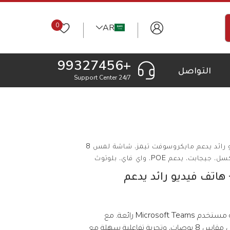
0
AR
+99327456
التواصل
24/7 Support Center
يالينك VP59 Teams – هاتف فيديو رائد يدعم مايكروسوفت تيمز، شاشة لمس 8
ينك VP59 Teams – هاتف فيديو رائد يدعم
يوفر يالينك VP59 اي بي فون تجربة مستخدم Microsoft Teams رائعة. مع
شاشة تعمل باللمس قابلة للتعديل مقاس 8 بوصات، وتجربة تفاعلية سهلة مع