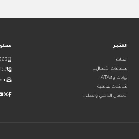
المتجر
معلوم
الفئات
863
سماعات الأعمال...
800
بوابات وATAs...
com
شاشات تفاعلية...
الاتصال الداخلي والنداء...