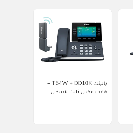
يالينك T54W + DD10K –
هاتف مكتبي ثابت لاسكلي
P
الخلايا،