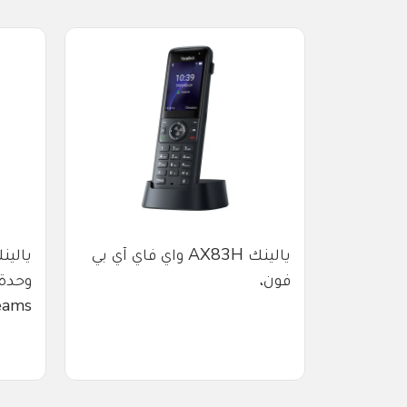
هاتف آي بي فون
يالينك AX83H واي فاي آي بي
فون،
وحدة
ams،