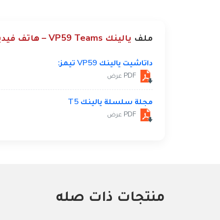
ملف
يالينك VP59 Teams – هاتف فيديو رائد يدعم مايكروسوفت تيمز،
داتاشيت يالينك VP59 تيمز:
PDF عرض
مجلة سلسلة يالينك T5
PDF عرض
منتجات ذات صله