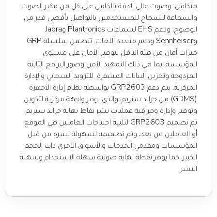
متكامل، وصوت عالي الدقة بالكامل على كل من مكبر الصوت
والسماعة للسماح للمستخدمين بالتواصل بأقصى قدر من
الوضوح، ودعم EHS لسماعات Plantronics وJabra
وSennheiser ودعم متعدد اللغات. تتضمن سلسلة GRP
ميزات أمان من فئة الناقل لتوفير الأمان على مستوى
المؤسسة، بما في ذلك التمهيد الآمن وصور البرامج الثابتة
المزدوجة وتخزين البيانات المشفرة. للتزويد السحابي والإدارة
المركزية، يتم دعم GRP2603 بواسطة نظام إدارة الأجهزة
(GDMS) من جراند ستريم، والذي يوفر واجهة مركزية لتكوين
وتوفير وإدارة ومراقبة عمليات نشر نقاط نهاية جراند ستريم.
تم تصميم GRP2603 لتلبية احتياجات العاملين في الموقع
أو العاملين عن بعد، وتم تصميمه لسهولة نشره من قبل
المؤسسات ومقدمي الخدمات والأسواق الأخرى ذات الحجم
الكبير، كما يوفر نقطة نهاية صوتية سهلة الاستخدام وسهلة
النشر.