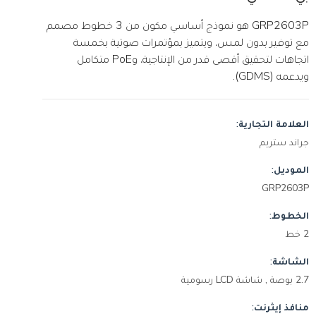
GRP2603P هو نموذج أساسي مكون من 3 خطوط مصمم
مع توفير بدون لمس، ويتميز بمؤتمرات صوتية بخمسة
اتجاهات لتحقيق أقصى قدر من الإنتاجية، وPoE متكامل
ويدعمه (GDMS).
العلامة التجارية:
جراند ستريم
الموديل:
GRP2603P
الخطوط:
2 خط
الشاشة:
2.7 بوصة , شاشة LCD رسومية
منافذ إيثرنت: