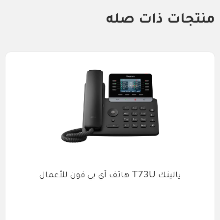
منتجات ذات صله
يالينك T73U هاتف آي بي فون للأعمال