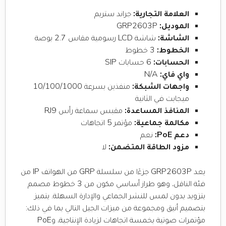
العلامة التجارية:
جراند ستريم
الموديل:
GRP2603P
الشاشة:
شاشة LCD رسومية مقاس 2.7 بوصة
الخطوط:
3 خطوط
الحسابات:
6 حسابات SIP
واي فاي:
N/A
واجهات الشبكة:
منفذين بسرعة 10/100/1000
ميجابت في الثانية
المنافذ المساعدة:
مقبس سماعة رأس RJ9
مكالمة جماعية:
مؤتمر 5 اتجاهات
دعم PoE:
نعم
مزود الطاقة المتضمن:
لا
يعد GRP2603P جزءًا من سلسلة GRP من الهواتف IP من
فئة الناقل، وهو طراز أساسي مكون من 3 خطوط مصمم
بتزويد بدون لمس للنشر الجماعي والإدارة السهلة. يتميز
بتصميم أنيق ومجموعة من ميزات الجيل التالي بما في ذلك:
مؤتمرات صوتية بخمسة اتجاهات لزيادة الإنتاجية، وPoE