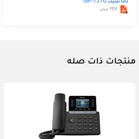
داتا شيت SIP-T27G:
PDF عرض
منتجات ذات صله