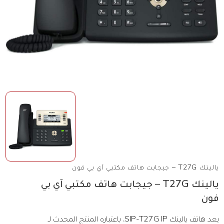
يالينك T27G – جيجابت هاتف مكتبي آي بي فون
يالينك T27G – جيجابت هاتف مكتبي آي بي
فون
يعد هاتف يالينك SIP-T27G IP، باعتباره المنتج المحدث لـ