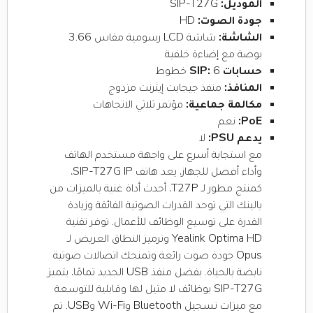
الموديل:
SIP-T27G
جودة الصوت:
HD
الشاشة:
شاشة LCD رسومية مقاس 3.66
بوصة مع إضاءة خلفية
حسابات SIP:
6 خطوط
المنافذ:
منفذ جيجابت إيثرنت مزدوج
مكالمة جماعية:
مؤتمر ثلاثي الاتجاهات
PoE:
نعم
يدعم PSU:
لا
مع استجابة أسرع على واجهة مستخدم الهاتف
وأداء أفضل للجهاز، يعد هاتف SIP-T27G IP،
كمنتج مطور لـ T27P، أحدث أداة غنية بالميزات من
يالينك التي توحد القدرات الصوتية الفائقة وزيادة
القدرة على توسيع الوظائف للأعمال. توفر تقنية
Yealink Optima HD وترميز النطاق العريض لـ
Opus جودة صوت رائعة وتمنحك اتصالات صوتية
نابضة بالحياة. بفضل منفذ USB الجديد تمامًا، يتميز
SIP-T27G بوظائف لا مثيل لها وقابلية للتوسعة
مع ميزات تسجيل Bluetooth وWi-Fi وUSB. تم