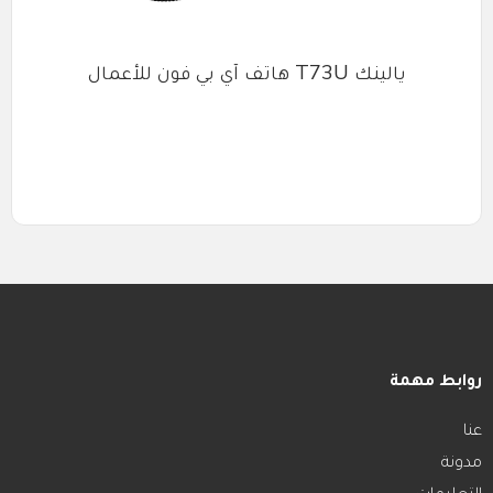
يالينك T73U هاتف آي بي فون للأعمال
روابط مهمة
عنا
مدونة