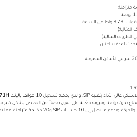
تقنية SIP، والذي يمكنه تسجيل 10 هواتف يالينك DECT
71H
اع بحركة رائعة ومرونة فعّالة على الفور، فضلاً عن التخلص بشكل كبير 
فهو يتميز بمزيد من الوظائف والخطوط والحركة، ويدعم 