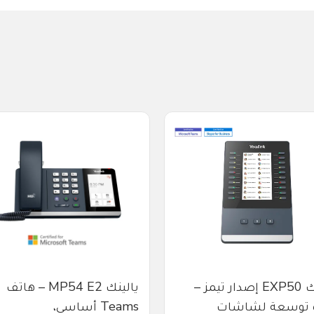
يالينك EXP50 إصدار تيمز –
يالينك MP54 E2 – هاتف
 توسعة لشاشات
Teams أساسي،