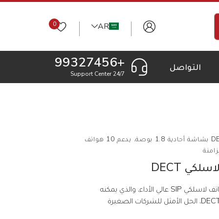
0
AR
+99327456
التواصل
24/7 Support Center
يالينك W71P – هاتف لاسلكي DECT بشاشة أحادية 1.8 بوصة، يدعم 10 هواتف
يعد يالينك W71P، باعتباره نظام هاتف لاسلكي SIP عالي الأداء، والذي يمكنه
تسجيل 10 هواتف يالينك DECT W71H، الحل الأمثل للشركات الصغيرة