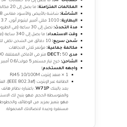
المكالمات المتزامنة:
ما يصل إلى 20 مكالمة متزامنة
الشاشة:
شاشة بالأبيض والأسود مقاس 1.8 بوصة
البطارية:
1010 مللي أمبير، ليثيوم أيون، 3.7 فولت، 3.73 واط في الساعة
مدة التحدث:
تصل إلى 30 ساعة (في الظروف المثالية)
وقت الاستعداد:
ما يصل إلى 340 ساعة (في الظروف المثالية)
شحن سريع:
10 دقائق من الشحن تكفي للتحدث لمدة ساعتين
مكالمة جماعية:
مؤتمر ثلاثي الاتجاهات
مدى DECT:
50 متر في الأماكن المغلقة، 300 متر في الأماكن المفتوحة
الشاحن:
خرج تيار مستمر 5 فولت/0.6 أمبير
واجهه المستخدم:
1 × منفذ إيثرنت RJ45 10/100M
الطاقة عبر الإيثرنت (IEEE 802.3af)، الفئة 1
يعد يالينك
W71P
، باعتباره نظام هاتف لاسلكي عالي الأداء ب
والمتوسطة الحجم. فهو يتيح لك الاستمت
مستقرة وجيدة لاتصالاتك المحمولة.