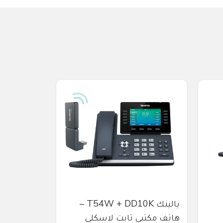
يالينك T54W + DD10K –
هاتف مكتبي ثابت لاسكلي
P