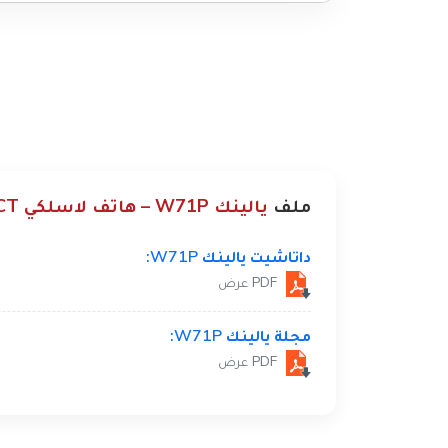
ملف
يالينك W71P – هاتف لاسلكي DECT
داتاشيت يالينك W71P:
PDF عرض
مجلة يالينك W71P:
PDF عرض