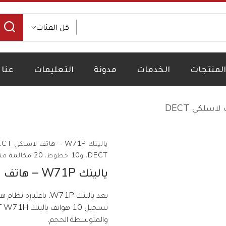
كل الفئات
المنتجات
الخدمات
مدونة
التعليمات
عنا
DECT، و10 خطوط، 20 مكالمة متزامنة
يالينك W71P – هاتف لاسلكي DECT
والمتوسطة الحجم.