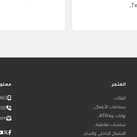
Te
المتجر
معلوم
الفئات
863
سماعات الأعمال...
800
بوابات وATAs...
com
شاشات تفاعلية...
الاتصال الداخلي والنداء...