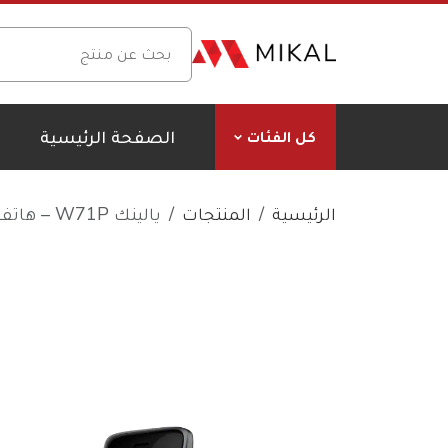
الصفحة الرئيسية
كل الفئات
الرئيسية
المنتجات
يالينك W71P – هاتف لاسلكي DECT