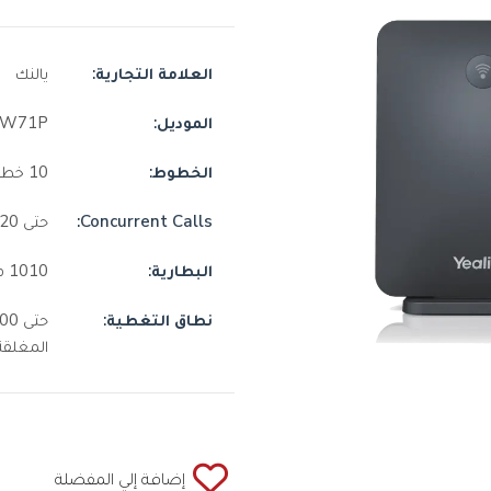
العلامة التجارية:
يالنك
الموديل:
W71P
الخطوط:
10 خطوط
Concurrent Calls:
حتى 20
البطارية:
1010 ميللي أمبير , ليثيوم-أيون
نطاق التغطية:
المغلقة
إضافة إلي المفضلة