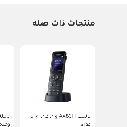
منتجات ذات صله
هاتف آي بي فون
يالينك AX83H واي فاي آي بي
فون،
وحدة