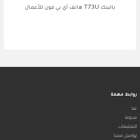
يالينك T73U هاتف آي بي فون للأعمال
روابط مهمة
عنا
مدونة
التعليمات
تواصل معنا