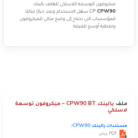
ميكروفون التوسعة اللاسلكي للهاتف يالينك
CPW90
CP
سهل الاستخدام ويعد خيارًا مثاليًا
للمؤسسات التي تحتاج إلى وضع مثالي للميكروفون
وتغطية أوسع للغرفة.
ملف
يالينك CPW90 BT – ميكروفون توسعة
لاسلكي
مستندات يالينك CPW90:
PDF عرض