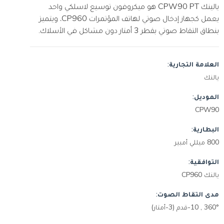
يالينك CPW90 PT هو ميكروفون توسيع لاسلكي واحد
يعمل كجهاز إدخال صوتي لهاتف المؤتمرات CP960، ويتميز
بنطاق التقاط صوتي بقطر 3 أمتار دون مشاكل في الأسلاك.
العلامة التجارية:
يالنك
الموديل:
CPW90
البطارية:
800 ميللي أمبير
التوافقية:
يالنك CP960
مدى التقاط الصوت:
360° , 10-قدم (3-أمتار)