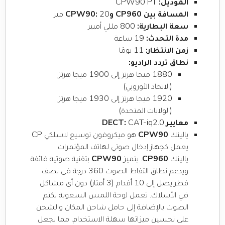
الموديل:
CPW90 PT
المسافة بين CP960 وCPW90:
20 متر
سعة البطارية:
800 مللي أمبير
مدة التحدث:
19 ساعة
زمن الانتظار:
11 يومًا
نطاق تردد الراديو:
1880 ميجا هرتز إلى 1900 ميجا هرتز
(الاتحاد الأوروبي)
1920 ميجا هرتز إلى 1930 ميجا هرتز
(الولايات المتحدة)
معايير DECT:
CAT-iq2.0
يالينك
CPW90
هو ميكروفون توسيع لاسلكي CP
يعمل كجهاز إدخال صوتي لهاتف المؤتمرات
يالينك
CP960
. يتميز
CPW90
بتقنية صوتية فائقة
ويدعم نطاق التقاط الصوت 360 درجة في نصف
قطر يصل إلى 10 أقدام (3 أمتار) دون أي مشاكل
في الأسلاك. تعمل لوحة اللمس السعوية لكتم
الصوت بالإضافة إلى حامل شاحن المكان والشحن
على تحسين ميزاتها سهلة الاستخدام، مما يجعل