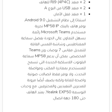
2 × منفذ RJ9 (4P4C) للهاتف
2 × منفذ USB من النوع A
1 × منفذ قفل الأمان
استنادًا إلى نظام التشغيل Android 9.0،
يوفر هاتف يالينك MP58 IP تجربة
مستخدم Microsoft Teams رائعة.
يسهل التعاون عالي الجودة بفضل سماعة
المغناطيس وشاشة اللمس القابلة
للتعديل مقاس 7 بوصات وزر Teams
المخصص. يمكن أن يدعم MP58 سماعة
البلوتوث اللاسلكية الجديدة التي تسمح
للمستخدم بمغادرة المكتب ومواصلة
التحدث، ولا يوفر فقط اتصالات صوتية
واضحة للغاية ولكنه يضيف أيضًا مرونة
للمديرين التنفيذيين والمحترفين. مع وحدات
التوسعة Yealink EXP50، يمتد الهاتف
حتى 180 جهة اتصال.