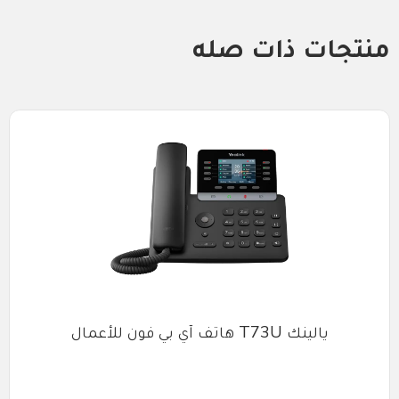
منتجات ذات صله
يالينك T73U هاتف آي بي فون للأعمال