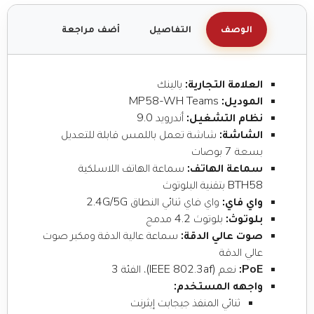
الوصف
التفاصيل
أضف مراجعة
العلامة التجارية:
يالينك
الموديل:
MP58-WH Teams
نظام التشغيل:
أندرويد 9.0
الشاشة:
شاشة تعمل باللمس قابلة للتعديل
بسعة 7 بوصات
سماعة الهاتف:
سماعة الهاتف اللاسلكية
BTH58 بتقنية البلوتوث
واي فاي:
واي فاي ثنائي النطاق 2.4G/5G
بلوتوث:
بلوتوث 4.2 مدمج
صوت عالي الدقة:
سماعة عالية الدقة ومكبر صوت
عالي الدقة
PoE:
نعم (IEEE 802.3af)، الفئة 3
واجهه المستخدم:
ثنائي المنفذ جيجابت إيثرنت