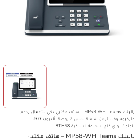
يالينك MP58-WH Teams – هاتف مكتبي ذكي للأعمال يدعم
مايكروسوفت تيمز، شاشة لمس 7 بوصة، أندرويد 9.0،
بلوتوث، واي فاي، سماعة لاسلكية BTH58
يالينك MP58-WH Teams – هاتف مكتبي