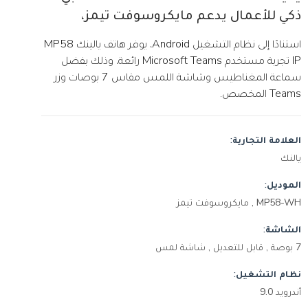
ذكي للأعمال يدعم مايكروسوفت تيمز،
استنادًا إلى نظام التشغيل Android، يوفر هاتف يالينك MP58
IP تجربة مستخدم Microsoft Teams رائعة، وذلك بفضل
سماعة المغناطيس وشاشة اللمس مقاس 7 بوصات وزر
Teams المخصص.
العلامة التجارية:
يالنك
الموديل:
MP58-WH , مايكروسوفت تيمز
الشاشة:
7 بوصة , قابل للتعديل , شاشة لمس
نظام التشغيل:
أندرويد 9.0