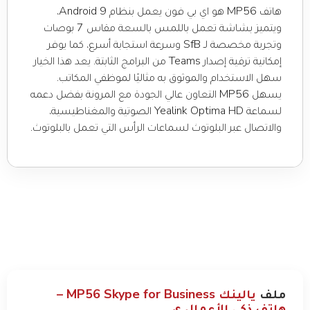
هاتف MP56 هو اي بي فون يعمل بنظام Android 9،
ويتميز بشاشة تعمل باللمس بالسعة مقاس 7 بوصات
وتجربة مخصصة لـ SfB وسرعة استجابة أسرع، كما يوفر
إمكانية ترقية إصدار Teams من البرامج الثابتة. يعد هذا الخيار
سهل الاستخدام والموثوق به مثاليًا لموظفي المكاتب.
يسهل MP56 التعاون عالي الجودة مع المرونة بفضل دعمه
لسماعة Yealink Optima HD الصوتية والمغناطيسية،
والاتصال عبر البلوتوث لسماعات الرأس التي تعمل بالبلوتوث.
ملف
يالينك MP56 Skype for Business –
هاتف ذكي للأعمال ي