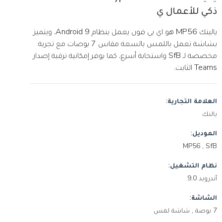
ذكي للأعمال ي
يالينك MP56 هو اي بي فون يعمل بنظام Android 9، ويتميز
بشاشة تعمل باللمس بالسعة مقاس 7 بوصات مع تجربة
مخصصة لـ SfB واستجابة أسرع، كما يوفر إمكانية ترقية إصدار
Teams الثابت.
العلامة التجارية:
يالنك
الموديل:
MP56 , SfB
نظام التشغيل:
أندرويد 9.0
الشاشة:
7 بوصة , شاشة لمس