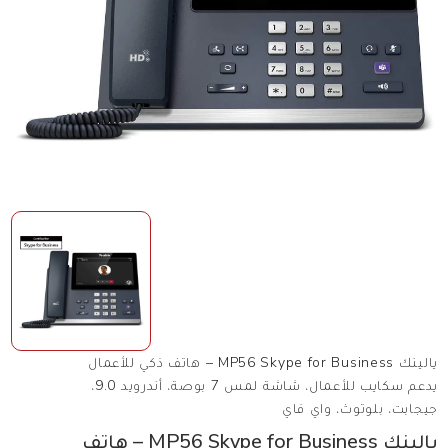
يالينك MP56 Skype for Business – هاتف ذكي للأعمال
يدعم سكايب للأعمال، شاشة لمس 7 بوصة، أندرويد 9.0،
جيجابت، بلوتوث، واي فاي
يالينك MP56 Skype for Business – هاتف