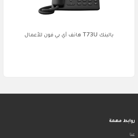
يالينك T73U هاتف آي بي فون للأعمال
روابط مهمة
عنا