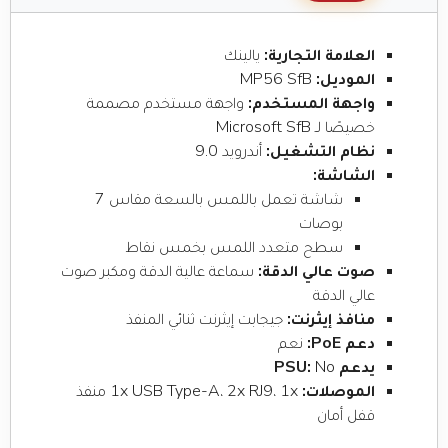
العلامة التجارية:
يالينك
الموديل:
MP56 SfB
واجهة المستخدم:
واجهة مستخدم مصممة
خصيصًا لـ Microsoft SfB
نظام التشغيل:
أندرويد 9.0
الشاشة:
شاشة تعمل باللمس بالسعة مقاس 7
بوصات
سطح متعدد اللمس بخمس نقاط
صوت عالي الدقة:
سماعة عالية الدقة ومكبر صوت
عالي الدقة
منافذ إيثرنت:
جيجابت إيثرنت ثنائي المنفذ
دعم PoE:
نعم
يدعم PSU:
No
الموصلات:
1x USB Type-A، 2x RJ9، 1x منفذ
قفل أمان