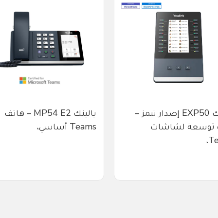
يالينك EXP50 إصدار تيمز –
يالينك MP54 E2 – هاتف
 توسعة لشاشات
Teams أساسي،
Te