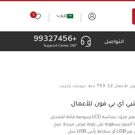
0
AR
+99327456
التواصل
24/7 Support Center
يالينك T53 – هاتف مكتبي آي بي فون للأعمال T53، 12 خط، جيجابت إيثرنت،
هاتف يالينك T53 هو هاتف أعمال مميز مزود بشاشة LCD رسومية قابلة للتعديل
الها العثور بسهولة على زاوية عرض مريحة. يتيح