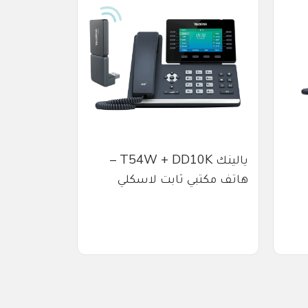
يالينك T54W + DD10K –
هاتف مكتبي ثابت لاسكلي
P
الخلايا،