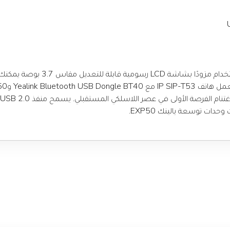
يعد هاتف يالينك SIP-T53 هاتفًا تجار
ات توسعة يالينك EXP50.