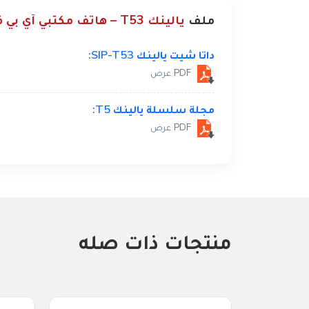
ملف
يالينك T53 – هاتف مكتبي آي بي فون للأعمال
داتا شيت يالينك SIP-T53:
PDF عرض
مجلة سلسلة يالينك T5:
PDF عرض
منتجات ذات صله