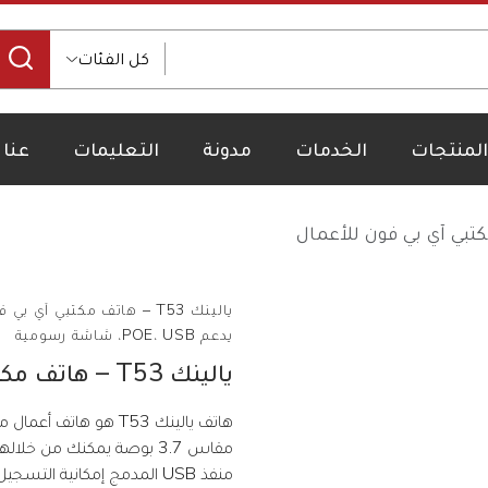
كل الفئات
المنتجات
الخدمات
مدونة
التعليمات
عنا
يدعم POE، USB، شاشة رسومية
يالينك T53 – هاتف مكتبي آي بي فون للأعمال
مقاس 3.7 بوصة يمكنك من خل
منفذ USB المدمج إمكانية التسجيل عبر USB أو سماعة رأس USB سل