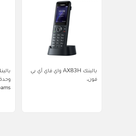
هاتف آي بي فون
يالينك AX83H واي فاي آي بي
فون،
وحدة
ams،