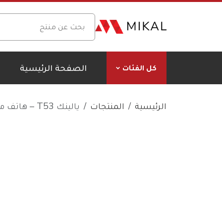
الصفحة الرئيسية
كل الفئات
الرئيسية
المنتجات
يالينك T53 – هاتف مكتبي آي بي فون للأعمال