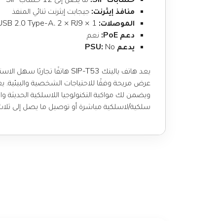
منافذ إيثرنت:
جيجابت إيثرنت ثنائي المنفذ
الموصلات:
1 × USB 2.0 Type-A، 2 × RJ9
دعم PoE:
نعم
يدعم PSU:
No
سلكية/لاسلكية مباشرة أو توصيل ما يصل إلى ثلاث وحد