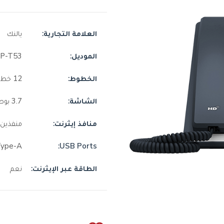
العلامة التجارية:
يالنك
الموديل:
IP-T53
الخطوط:
12 خط
الشاشة:
3.7 بوصة , شاشة LCD رسومية , مع إضاءة خلفية
منافذ إيثرنت:
منفذين ,
Type-A
USB Ports:
الطاقة عبر الإيثرنت:
نعم