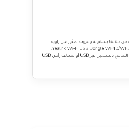
يًا سهل الاستخدام مزودًا بشاشة LCD رسومية قابلة للتعديل مقاس 3.7 بوصة يمكنك من خلالها بسهولة ومرونة العثور على زاوية
عرض مريحة وفقًا للاحتياجات الشخصية والبيئية. يعمل هاتف IP SIP-T53 مع Yealink Bluetooth USB Dongle BT40 وYealink Wi-Fi USB Dongle WF40/WF50،
ويضمن لك مواكبة التكنولوجيا اللاسلكية الحديثة واغتنام الفرصة الأولى في عصر اللاسلكي المستقبلي. يسمح منفذ USB 2.0 المدمج بالتسجيل عبر USB أو سماعة رأس USB