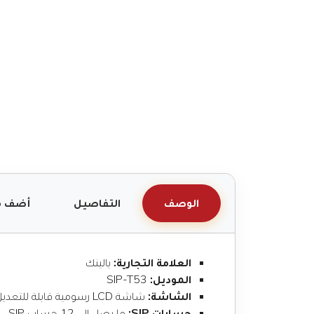
الوصف
التفاصيل
أضف م
العلامة التجارية:
يالينك
الموديل:
SIP-T53
الشاشة:
شاشة LCD رسومية قابلة للتعديل مقاس 3.7 بوصة
حسابات SIP:
ما يصل إلى 12 حساب SIP