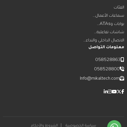
الفئات
سماعات الأعمال...
بوابات وATAs...
شاشات تفاعلية...
الاتصال الداخلي والنداء...
معلومات التواصل
058528863
058528800
Info@mikaltech.com
سياسة الخصوصية
الشروط والأحكام