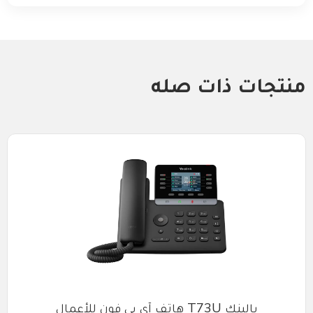
منتجات ذات صله
يالينك T73U هاتف آي بي فون للأعمال