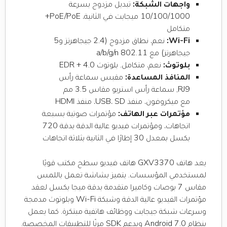
واجهات الشبكة:
تبديل مزدوج بسرعة
10/100/1000 ميجابت في الثانية، PoE/PoE+
متكامل
Wi-Fi:
نعم، نطاق مزدوج (2.4 جيجاهرتز و5
جيجاهرتز) مع 802.11 a/b/g/n
بلوتوث:
نعم، متكامل. بلوتوث 4.0 + EDR
المنافذ المساعدة:
مقبس سماعة رأس
RJ9, سماعة رأس استريو مقاس 3.5 مم
مع ميكروفون، منفذ USB، SD، منفذ HDMI
مؤتمرات عبر الهاتف:
مؤتمرات صوتية بسبعة
اتجاهات، ومؤتمرات فيديو عالية الدقة بدقة 720
بكسل بمعدل 30 إطارًا في الثانية بثلاثة اتجاهات
يعد هاتف GXV3370 هاتف فيديو سطح مكتب قويًا
لمستخدمي المؤسسات. يتميز بشاشة تعمل باللمس
مقاس 7 بوصات وكاميرا متقدمة بدقة ميجا بكسل لعقد
مؤتمرات الفيديو عالية الدقة وشبكة Wi-Fi وبلوتوث مدمجة
وسرعات شبكة جيجابت ووظائف هاتفية مبتكرة. كما يعمل
بنظام Android 7.0 ويدعم SDK مرنًا للتطبيقات المخصصة.