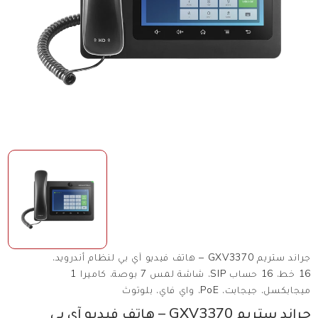
جراند ستريم GXV3370 – هاتف فيديو آي بي لنظام أندرويد،
16 خط، 16 حساب SIP، شاشة لمس 7 بوصة، كاميرا 1
ميجابكسل، جيجابت، PoE، واي فاي، بلوتوث
جراند ستريم GXV3370 – هاتف فيديو آي بي