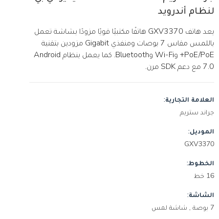
لنظام أندرويد
يعد هاتف GXV3370 هاتفًا مكتبيًا قويًا مزودًا بشاشة تعمل
باللمس مقاس 7 بوصات ومنفذي Gigabit مزودين بتقنية
PoE/PoE+ وWi-Fi وBluetooth. كما يعمل بنظام Android
7.0 مع دعم SDK مرن.
العلامة التجارية:
جراند ستريم
الموديل:
GXV3370
الخطوط:
16 خط
الشاشة:
7 بوصة , شاشة لمس