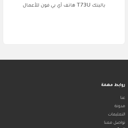
يالينك T73U هاتف آي بي فون للأعمال
روابط مهمة
عنا
مدونة
التعليمات
تواصل معنا